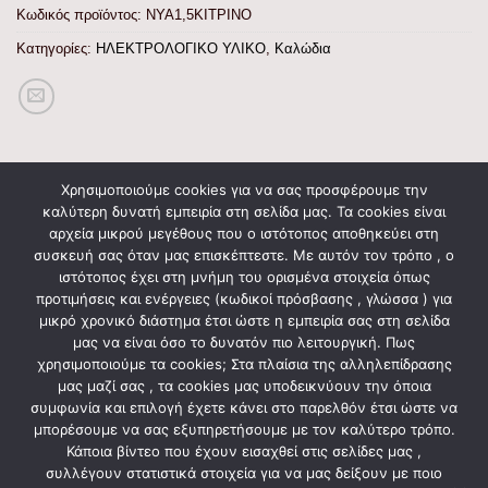
Κωδικός προϊόντος:
ΝΥΑ1,5ΚΙΤΡΙΝΟ
Κατηγορίες:
ΗΛΕΚΤΡΟΛΟΓΙΚΟ ΥΛΙΚΟ
,
Καλώδια
Χρησιμοποιούμε cookies για να σας προσφέρουμε την
καλύτερη δυνατή εμπειρία στη σελίδα μας. Τα cookies είναι
ΠΕΡΙΓΡΑΦΉ
αρχεία μικρού μεγέθους που ο ιστότοπος αποθηκεύει στη
συσκευή σας όταν μας επισκέπτεστε. Με αυτόν τον τρόπο , ο
ΑΞΙΟΛΟΓΉΣΕΙΣ (0)
ιστότοπος έχει στη μνήμη του ορισμένα στοιχεία όπως
προτιμήσεις και ενέργειες (κωδικοί πρόσβασης , γλώσσα ) για
μικρό χρονικό διάστημα έτσι ώστε η εμπειρία σας στη σελίδα
ΚΑΛΩΔΙΟ NYA ΗΟ7V-U 1Χ1,5MM2 ΚΙΤΡΙΝΟΠΡΑΣΙΝΟ
μας να είναι όσο το δυνατόν πιο λειτουργική. Πως
χρησιμοποιούμε τα cookies; Στα πλαίσια της αλληλεπίδρασης
μας μαζί σας , τα cookies μας υποδεικνύουν την όποια
συμφωνία και επιλογή έχετε κάνει στο παρελθόν έτσι ώστε να
ΣΧΕΤΙΚΆ ΠΡΟΪΌΝΤΑ
μπορέσουμε να σας εξυπηρετήσουμε με τον καλύτερο τρόπο.
Κάποια βίντεο που έχουν εισαχθεί στις σελίδες μας ,
συλλέγουν στατιστικά στοιχεία για να μας δείξουν με ποιο